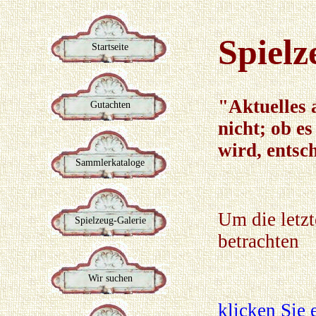
Spielz
Startseite
"Aktuelles 
Gutachten
nicht; ob e
wird, entsc
Sammlerkataloge
Um die letz
Spielzeug-Galerie
betrachten
Wir suchen
klicken Sie 